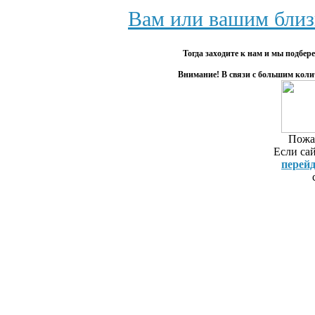
программу [
Вам или вашим близ
репетиторство в тюмени
Репетитор .
геодезия
Скачать бес
Тогда заходите к нам и мы подбе
к ЕГЭ по об
Внимание! В связи с большим коли
по алгебре с
скачать п
программу-р
скачать про
Пожал
запросу «ск
Если сай
интернет -
перей
Репетитор
репетиторо
репетитора. 
сайта наход
начала анал
алгебре. ..
алгебру скач
программу-