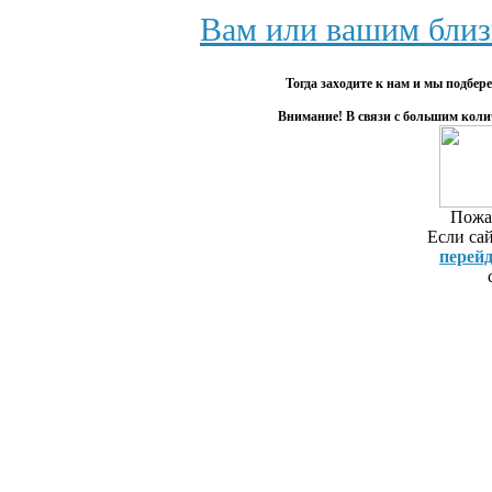
геодезия 
Вам или вашим близ
Топографиче
М1:2000. Вы
Тогда заходите к нам и мы подбе
Геологоразв
Внимание! В связи с большим коли
Blizko.ru в
Тюмени 53 .
Репетиторст
Вы можете 
Пожал
тюмени ге
Если сай
репетиторс
перей
объявления 
выполнять 
Тюмени на д
геодезия. р
Россия про
Россия. Реп
Россия, Тюм
Репетиторы 