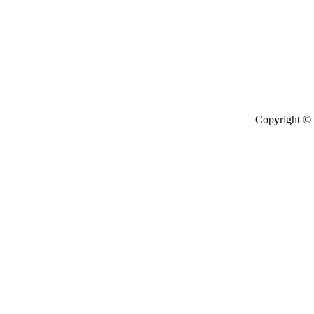
Также иска
лучший реп
найти репет
твери
Copyright © 