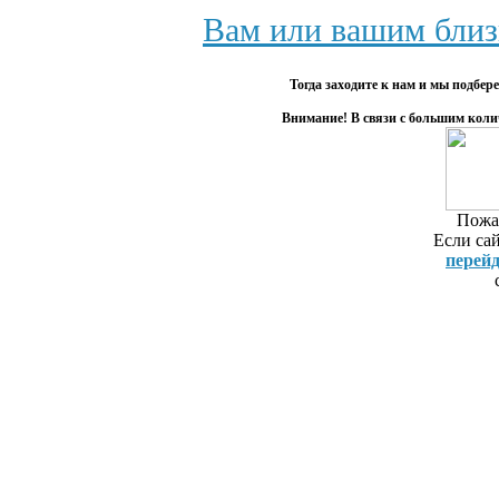
языка цен
Вам или вашим близ
репетитор п
репетитор п
Тогда заходите к нам и мы подбе
языка. Изуч
Внимание! В связи с большим коли
польского 
репетитор
репетиторов
по Skype 
Пожал
Стоимость 
Если сай
польского 
перей
Минске Цена
польского я
Поиск репет
скайпу! Кру
Изучение по
руб. Первое
м.Елизаровс
Стоимость: 