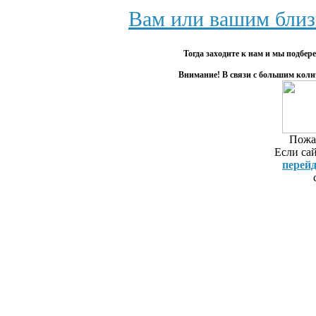
репетитор
Вам или вашим близ
непрофессиональный
(Новосибирс
репетитор
/ 60 ... Ре
Тогда заходите к нам и мы подбе
репетитора
Внимание! В связи с большим коли
можете найт
Stiga Игро
Бесплатно.
новосибирск
Пожал
"Тет-а-Тет",
Если сай
продленка. 
перей
репетиторо
всем пред
Репетиторы
Новосибирск
Репетитор п
Лучшие р
Владимиро
(Новосиби